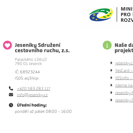
Jeseníky Sdružení
Naše da
cestovního ruchu, z.s.
projek
Palackého 1341/2
jeseniky.c
790 01 Jeseník
YesCard -
IČ: 68923244
YESinfo - 
ISDS: aq3ikqx
Jdeme na 
+420 583 283 117
Jeseníky 
info@jeseniky.cz
Jeseníky 
Úřední hodiny:
pondělí až pátek 08:00 - 16:00