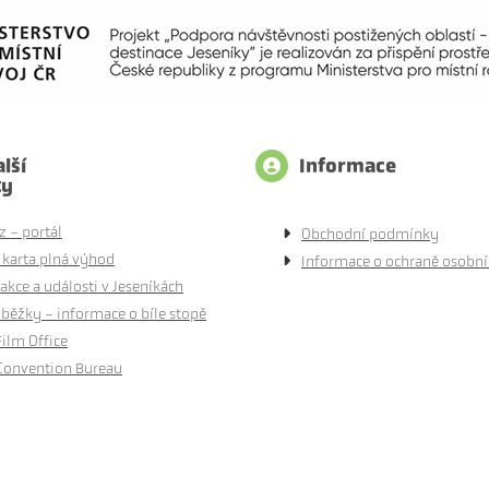
lší
Informace
ty
z - portál
Obchodní podmínky
 karta plná výhod
Informace o ochraně osobní
akce a události v Jeseníkách
běžky - informace o bíle stopě
Film Office
Convention Bureau