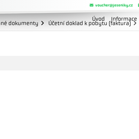
voucher@jeseniky.cz
Úvod
Informace
ané dokumenty
Účetní doklad k pobytu (faktura)