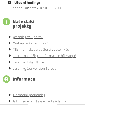
Úřední hodiny:
pondělí až pátek 08:00 - 16:00
Naše další
projekty
jeseniky.cz - portál
YesCard - karta plná výhod
YESinfo - akce a události v Jeseníkách
Jdeme na běžky - informace o bíle stopě
Jeseníky Film Office
Jeseníky Convention Bureau
Informace
Obchodní podmínky
Informace o ochraně osobních údajů