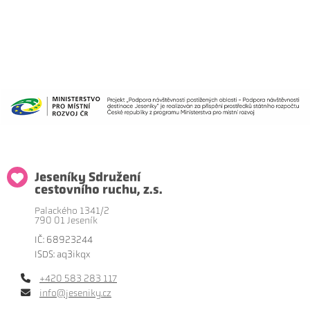
Jeseníky Sdružení
cestovního ruchu, z.s.
Palackého 1341/2
790 01 Jeseník
IČ: 68923244
ISDS: aq3ikqx
+420 583 283 117
info@jeseniky.cz