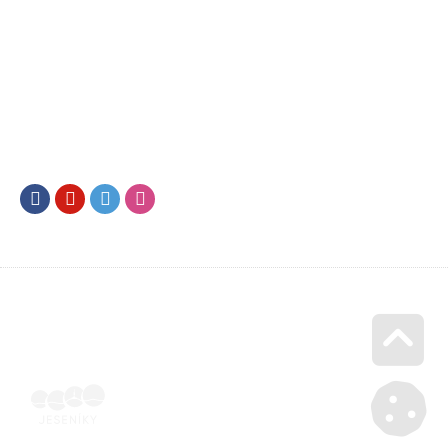
Facebook
Youtube
Twitter
Instagram
Go u
Účetní doklad k pobytu (faktura) | Voucher Jeseníky