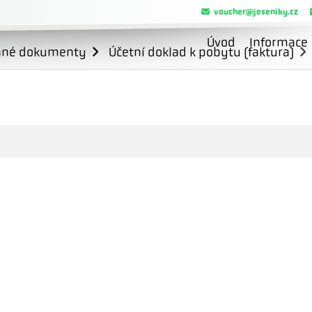
voucher@jeseniky.cz
Úvod
Informace
ané dokumenty
Účetní doklad k pobytu (faktura)