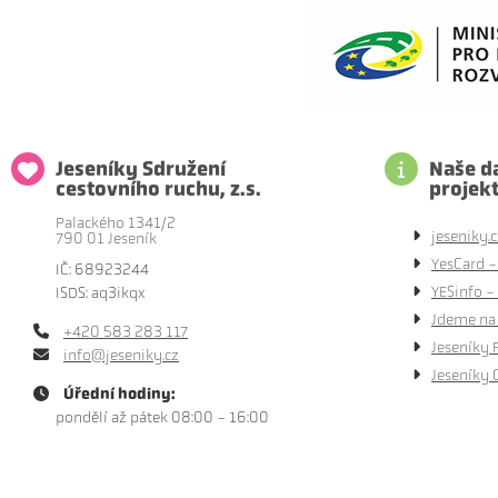
Jeseníky Sdružení
Naše da
cestovního ruchu, z.s.
projek
Palackého 1341/2
jeseniky.c
790 01 Jeseník
YesCard -
IČ: 68923244
YESinfo - 
ISDS: aq3ikqx
Jdeme na 
+420 583 283 117
Jeseníky 
info@jeseniky.cz
Jeseníky 
Úřední hodiny:
pondělí až pátek 08:00 - 16:00