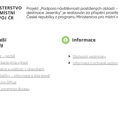
lší
Informace
ty
z - portál
Obchodní podmínky
 karta plná výhod
Informace o ochraně osobní
akce a události v Jeseníkách
běžky - informace o bíle stopě
Film Office
Convention Bureau