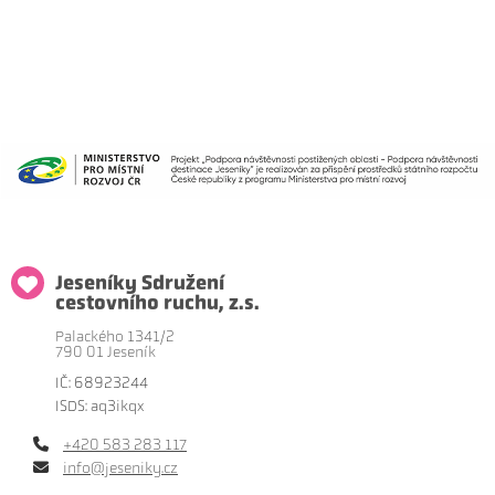
Jeseníky Sdružení
cestovního ruchu, z.s.
Palackého 1341/2
790 01 Jeseník
IČ: 68923244
ISDS: aq3ikqx
+420 583 283 117
info@jeseniky.cz