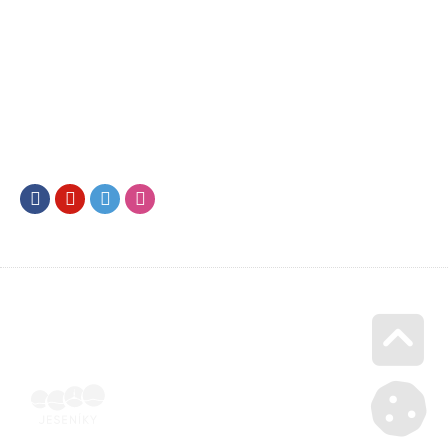
Facebook
Youtube
Twitter
Instagram
Go u
Účetní doklad k pobytu (faktura) | Voucher Jeseníky