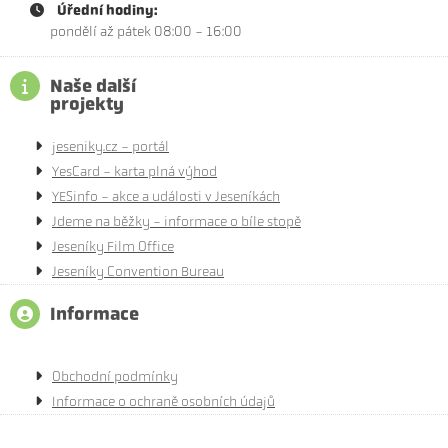
Úřední hodiny:
pondělí až pátek 08:00 - 16:00
Naše další
projekty
jeseniky.cz - portál
YesCard - karta plná výhod
YESinfo - akce a události v Jeseníkách
Jdeme na běžky - informace o bíle stopě
Jeseníky Film Office
Jeseníky Convention Bureau
Informace
Obchodní podmínky
Informace o ochraně osobních údajů