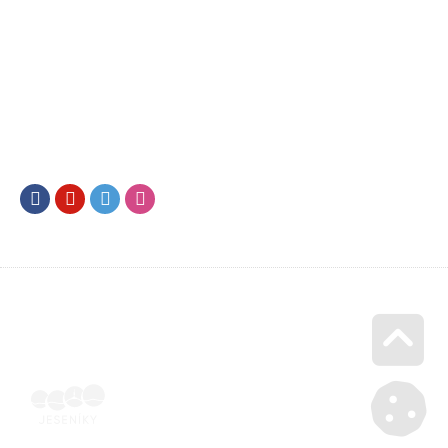
Facebook
Youtube
Twitter
Instagram
Go u
Účetní doklad k pobytu (faktura) | Voucher Jeseníky