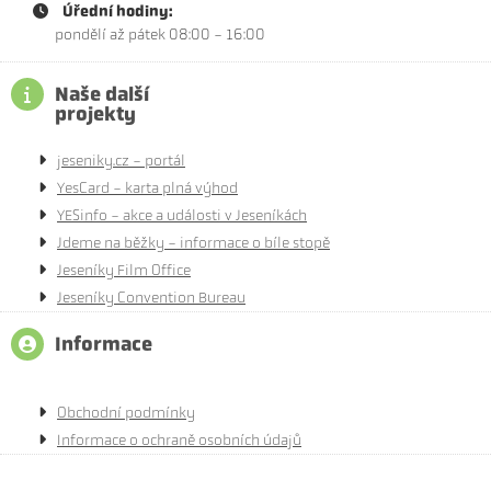
Úřední hodiny:
pondělí až pátek 08:00 - 16:00
Naše další
projekty
jeseniky.cz - portál
YesCard - karta plná výhod
YESinfo - akce a události v Jeseníkách
Jdeme na běžky - informace o bíle stopě
Jeseníky Film Office
Jeseníky Convention Bureau
Informace
Obchodní podmínky
Informace o ochraně osobních údajů