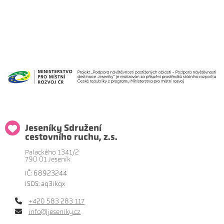
Jeseníky Sdružení
cestovního ruchu, z.s.
Palackého 1341/2
790 01 Jeseník
IČ: 68923244
ISDS: aq3ikqx
+420 583 283 117
info@jeseniky.cz