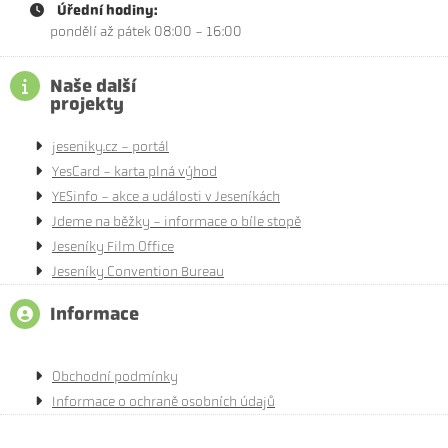
Úřední hodiny:
pondělí až pátek 08:00 - 16:00
Naše další
projekty
jeseniky.cz - portál
YesCard - karta plná výhod
YESinfo - akce a události v Jeseníkách
Jdeme na běžky - informace o bíle stopě
Jeseníky Film Office
Jeseníky Convention Bureau
Informace
Obchodní podmínky
Informace o ochraně osobních údajů