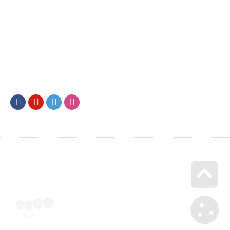
Facebook
Youtube
Twitter
Instagram
Go u
Účetní doklad k pobytu (faktura) | Voucher Jeseníky