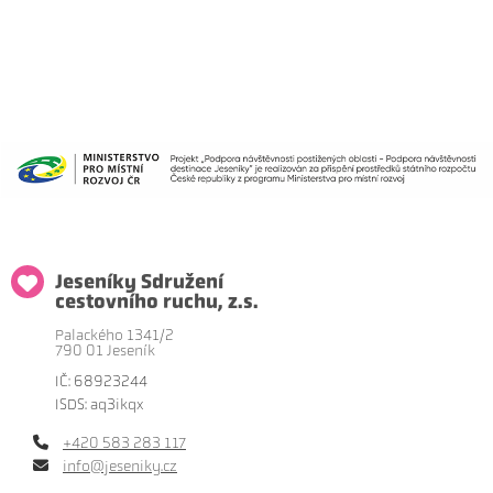
Jeseníky Sdružení
cestovního ruchu, z.s.
Palackého 1341/2
790 01 Jeseník
IČ: 68923244
ISDS: aq3ikqx
+420 583 283 117
info@jeseniky.cz