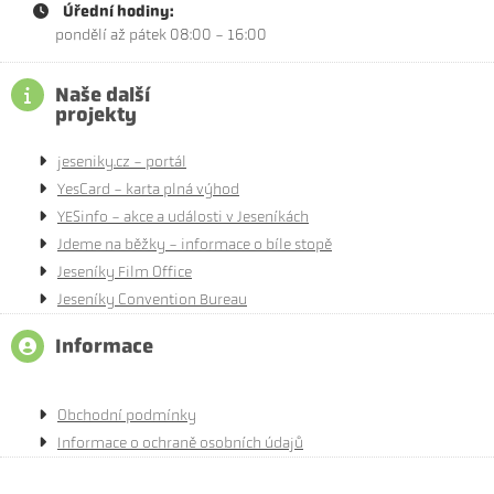
Úřední hodiny:
pondělí až pátek 08:00 - 16:00
Naše další
projekty
jeseniky.cz - portál
YesCard - karta plná výhod
YESinfo - akce a události v Jeseníkách
Jdeme na běžky - informace o bíle stopě
Jeseníky Film Office
Jeseníky Convention Bureau
Informace
Obchodní podmínky
Informace o ochraně osobních údajů