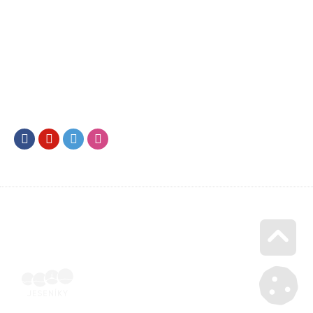
Facebook
Youtube
Twitter
Instagram
Go u
Účetní doklad k pobytu (faktura) | Voucher Jeseníky