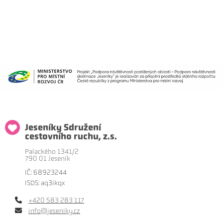
Jeseníky Sdružení
cestovního ruchu, z.s.
Palackého 1341/2
790 01 Jeseník
IČ: 68923244
ISDS: aq3ikqx
+420 583 283 117
info@jeseniky.cz