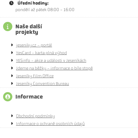
Úřední hodiny:
pondělí až pátek 08:00 - 16:00
Naše další
projekty
jeseniky.cz - portál
YesCard - karta plná výhod
YESinfo - akce a události v Jeseníkách
Jdeme na běžky - informace o bíle stopě
Jeseníky Film Office
Jeseníky Convention Bureau
Informace
Obchodní podmínky
Informace o ochraně osobních údajů