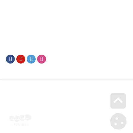
Facebook
Youtube
Twitter
Instagram
Go u
Účetní doklad k pobytu (faktura) | Voucher Jeseníky