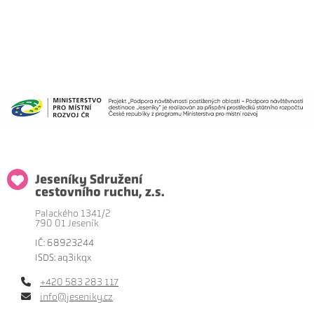
Jeseníky Sdružení
cestovního ruchu, z.s.
Palackého 1341/2
790 01 Jeseník
IČ: 68923244
ISDS: aq3ikqx
+420 583 283 117
info@jeseniky.cz