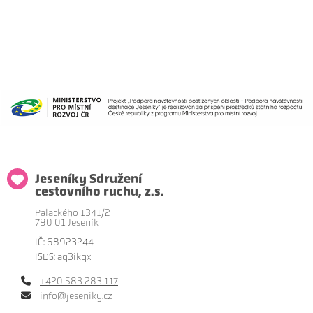
Jeseníky Sdružení
cestovního ruchu, z.s.
Palackého 1341/2
790 01 Jeseník
IČ: 68923244
ISDS: aq3ikqx
+420 583 283 117
info@jeseniky.cz