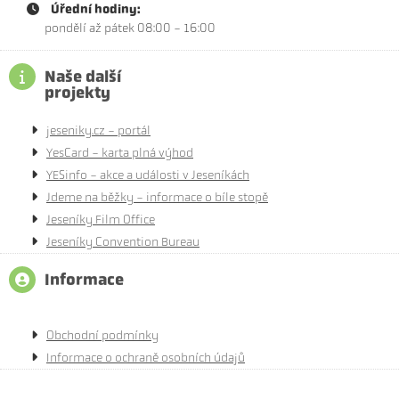
Úřední hodiny:
pondělí až pátek 08:00 - 16:00
Naše další
projekty
jeseniky.cz - portál
YesCard - karta plná výhod
YESinfo - akce a události v Jeseníkách
Jdeme na běžky - informace o bíle stopě
Jeseníky Film Office
Jeseníky Convention Bureau
Informace
Obchodní podmínky
Informace o ochraně osobních údajů