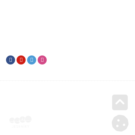
Facebook
Youtube
Twitter
Instagram
Go u
Účetní doklad k pobytu (faktura) | Voucher Jeseníky