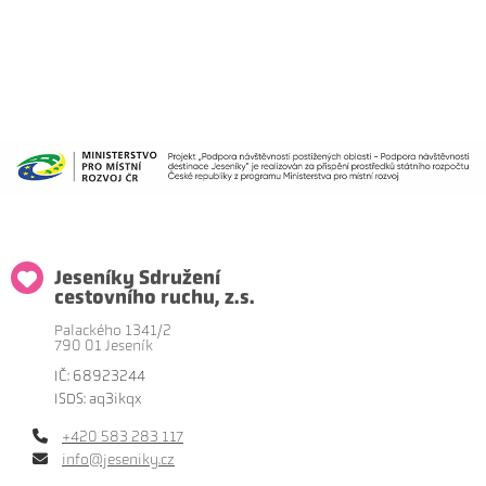
Jeseníky Sdružení
cestovního ruchu, z.s.
Palackého 1341/2
790 01 Jeseník
IČ: 68923244
ISDS: aq3ikqx
+420 583 283 117
info@jeseniky.cz