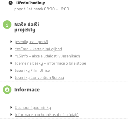
Úřední hodiny:
pondělí až pátek 08:00 - 16:00
Naše další
projekty
jeseniky.cz - portál
YesCard - karta plná výhod
YESinfo - akce a události v Jeseníkách
Jdeme na běžky - informace o bíle stopě
Jeseníky Film Office
Jeseníky Convention Bureau
Informace
Obchodní podmínky
Informace o ochraně osobních údajů