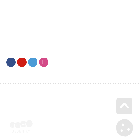
Facebook
Youtube
Twitter
Instagram
Go u
Účetní doklad k pobytu (faktura) | Voucher Jeseníky