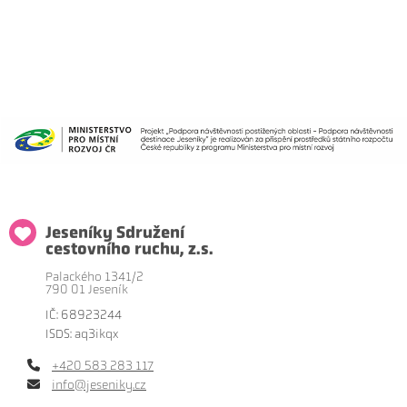
Jeseníky Sdružení
cestovního ruchu, z.s.
Palackého 1341/2
790 01 Jeseník
IČ: 68923244
ISDS: aq3ikqx
+420 583 283 117
info@jeseniky.cz