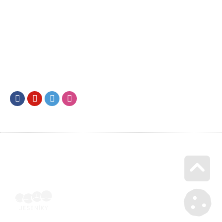
Facebook
Youtube
Twitter
Instagram
Go u
Účetní doklad k pobytu (faktura) | Voucher Jeseníky