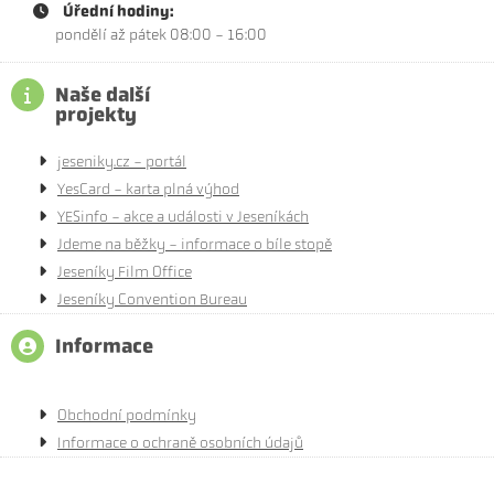
Úřední hodiny:
pondělí až pátek 08:00 - 16:00
Naše další
projekty
jeseniky.cz - portál
YesCard - karta plná výhod
YESinfo - akce a události v Jeseníkách
Jdeme na běžky - informace o bíle stopě
Jeseníky Film Office
Jeseníky Convention Bureau
Informace
Obchodní podmínky
Informace o ochraně osobních údajů