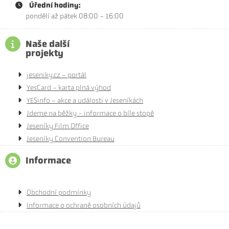
Úřední hodiny:
pondělí až pátek 08:00 - 16:00
Naše další
projekty
jeseniky.cz - portál
YesCard - karta plná výhod
YESinfo - akce a události v Jeseníkách
Jdeme na běžky - informace o bíle stopě
Jeseníky Film Office
Jeseníky Convention Bureau
Informace
Obchodní podmínky
Informace o ochraně osobních údajů