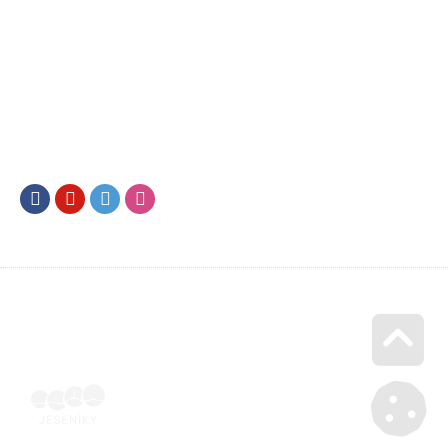
Facebook
Youtube
Twitter
Instagram
Go u
Účetní doklad k pobytu (faktura) | Voucher Jeseníky