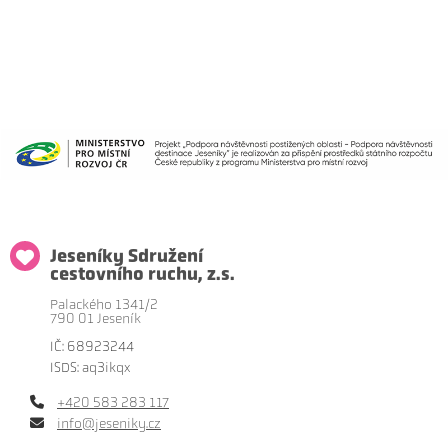
Jeseníky Sdružení
cestovního ruchu, z.s.
Palackého 1341/2
790 01 Jeseník
IČ: 68923244
ISDS: aq3ikqx
+420 583 283 117
info@jeseniky.cz