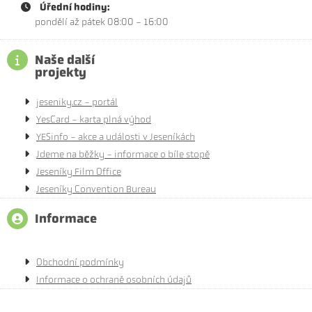
Úřední hodiny:
pondělí až pátek 08:00 - 16:00
Naše další
projekty
jeseniky.cz - portál
YesCard - karta plná výhod
YESinfo - akce a události v Jeseníkách
Jdeme na běžky - informace o bíle stopě
Jeseníky Film Office
Jeseníky Convention Bureau
Informace
Obchodní podmínky
Informace o ochraně osobních údajů