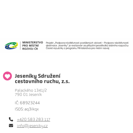
Jeseníky Sdružení
cestovního ruchu, z.s.
Palackého 1341/2
790 01 Jeseník
IČ: 68923244
ISDS: aq3ikqx
+420 583 283 117
info@jeseniky.cz