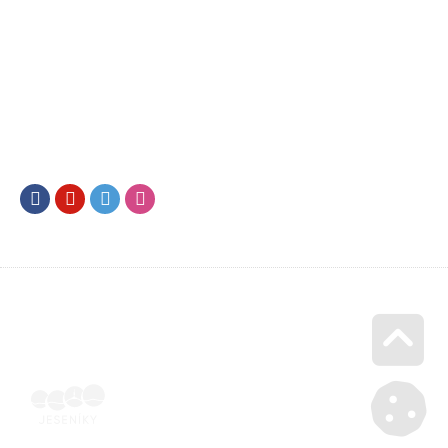
Facebook
Youtube
Twitter
Instagram
Go u
Účetní doklad k pobytu (faktura) | Voucher Jeseníky