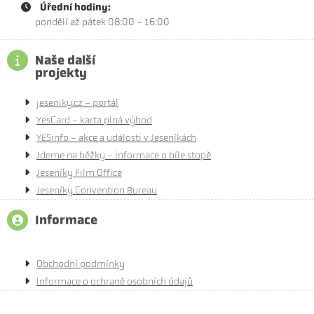
Úřední hodiny:
pondělí až pátek 08:00 - 16:00
Naše další
projekty
jeseniky.cz - portál
YesCard - karta plná výhod
YESinfo - akce a události v Jeseníkách
Jdeme na běžky - informace o bíle stopě
Jeseníky Film Office
Jeseníky Convention Bureau
Informace
Obchodní podmínky
Informace o ochraně osobních údajů