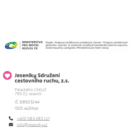
Jeseníky Sdružení
cestovního ruchu, z.s.
Palackého 1341/2
790 01 Jeseník
IČ: 68923244
ISDS: aq3ikqx
+420 583 283 117
info@jeseniky.cz