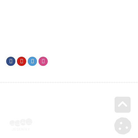
Facebook
Youtube
Twitter
Instagram
Go u
Účetní doklad k pobytu (faktura) | Voucher Jeseníky