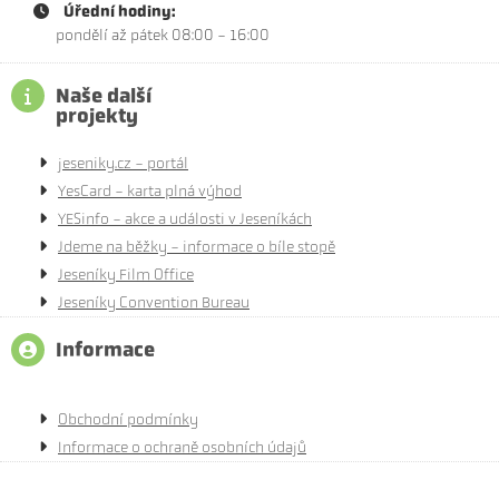
Úřední hodiny:
pondělí až pátek 08:00 - 16:00
Naše další
projekty
jeseniky.cz - portál
YesCard - karta plná výhod
YESinfo - akce a události v Jeseníkách
Jdeme na běžky - informace o bíle stopě
Jeseníky Film Office
Jeseníky Convention Bureau
Informace
Obchodní podmínky
Informace o ochraně osobních údajů