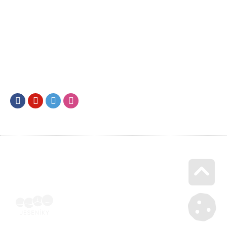
Facebook
Youtube
Twitter
Instagram
Go u
Účetní doklad k pobytu (faktura) | Voucher Jeseníky