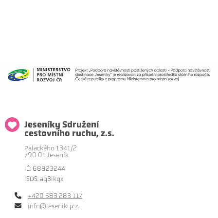
Jeseníky Sdružení
cestovního ruchu, z.s.
Palackého 1341/2
790 01 Jeseník
IČ: 68923244
ISDS: aq3ikqx
+420 583 283 117
info@jeseniky.cz