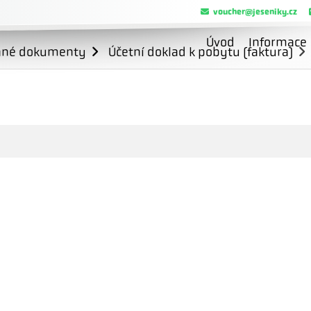
voucher@jeseniky.cz
Úvod
Informace
ané dokumenty
Účetní doklad k pobytu (faktura)