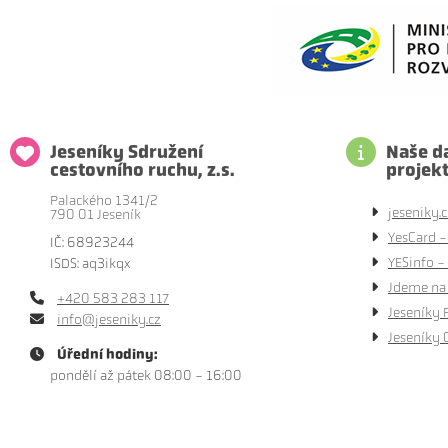
Jeseníky Sdružení
Naše da
cestovního ruchu, z.s.
projek
Palackého 1341/2
jeseniky.c
790 01 Jeseník
YesCard -
IČ: 68923244
YESinfo - 
ISDS: aq3ikqx
Jdeme na 
+420 583 283 117
Jeseníky 
info@jeseniky.cz
Jeseníky 
Úřední hodiny:
pondělí až pátek 08:00 - 16:00