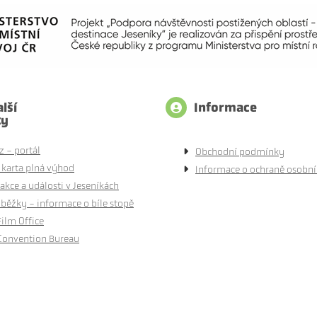
lší
Informace
ty
z - portál
Obchodní podmínky
 karta plná výhod
Informace o ochraně osobní
akce a události v Jeseníkách
běžky - informace o bíle stopě
Film Office
Convention Bureau