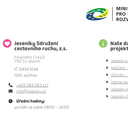
Jeseníky Sdružení
Naše da
cestovního ruchu, z.s.
projek
Palackého 1341/2
jeseniky.c
790 01 Jeseník
YesCard -
IČ: 68923244
YESinfo - 
ISDS: aq3ikqx
Jdeme na 
+420 583 283 117
Jeseníky 
info@jeseniky.cz
Jeseníky 
Úřední hodiny:
pondělí až pátek 08:00 - 16:00