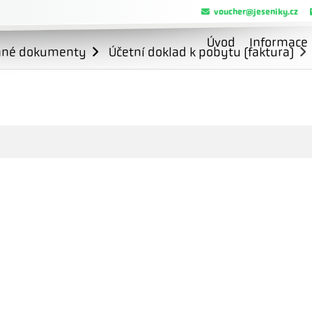
voucher@jeseniky.cz
Úvod
Informace
ané dokumenty
Účetní doklad k pobytu (faktura)