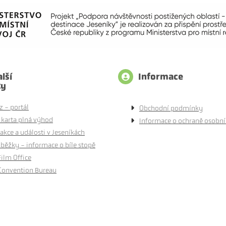
lší
Informace
ty
z - portál
Obchodní podmínky
 karta plná výhod
Informace o ochraně osobní
akce a události v Jeseníkách
běžky - informace o bíle stopě
Film Office
Convention Bureau