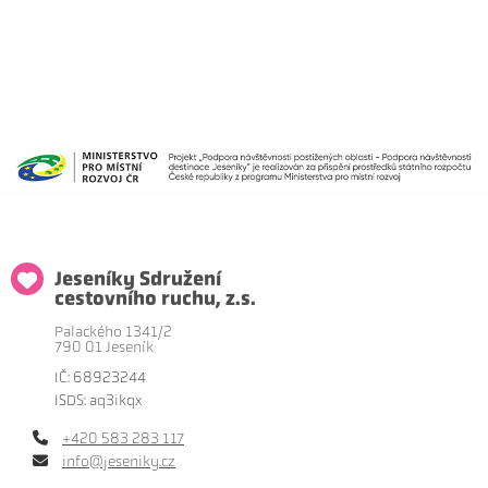
Jeseníky Sdružení
cestovního ruchu, z.s.
Palackého 1341/2
790 01 Jeseník
IČ: 68923244
ISDS: aq3ikqx
+420 583 283 117
info@jeseniky.cz