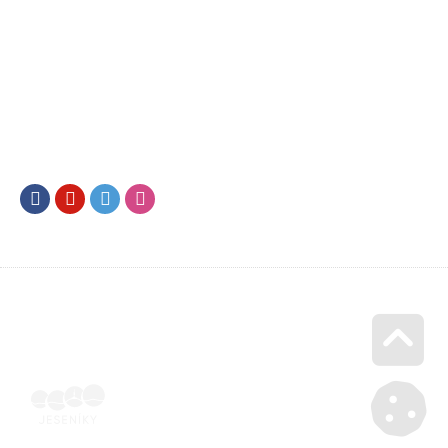
Facebook
Youtube
Twitter
Instagram
Go u
Účetní doklad k pobytu (faktura) | Voucher Jeseníky