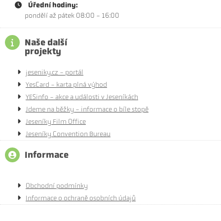
Úřední hodiny:
pondělí až pátek 08:00 - 16:00
Naše další
projekty
jeseniky.cz - portál
YesCard - karta plná výhod
YESinfo - akce a události v Jeseníkách
Jdeme na běžky - informace o bíle stopě
Jeseníky Film Office
Jeseníky Convention Bureau
Informace
Obchodní podmínky
Informace o ochraně osobních údajů