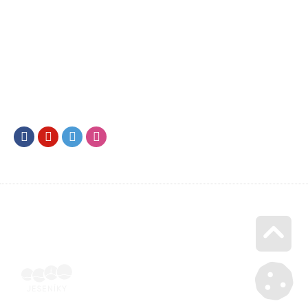
Facebook
Youtube
Twitter
Instagram
Go u
Účetní doklad k pobytu (faktura) | Voucher Jeseníky