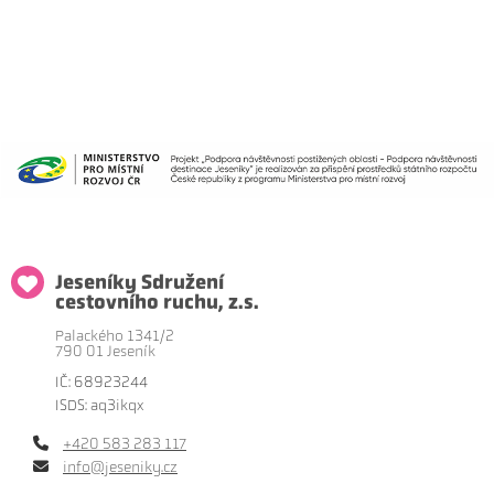
Jeseníky Sdružení
cestovního ruchu, z.s.
Palackého 1341/2
790 01 Jeseník
IČ: 68923244
ISDS: aq3ikqx
+420 583 283 117
info@jeseniky.cz