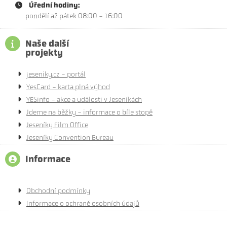
Úřední hodiny:
pondělí až pátek 08:00 - 16:00
Naše další
projekty
jeseniky.cz - portál
YesCard - karta plná výhod
YESinfo - akce a události v Jeseníkách
Jdeme na běžky - informace o bíle stopě
Jeseníky Film Office
Jeseníky Convention Bureau
Informace
Obchodní podmínky
Informace o ochraně osobních údajů