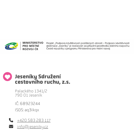
Jeseníky Sdružení
cestovního ruchu, z.s.
Palackého 1341/2
790 01 Jeseník
IČ: 68923244
ISDS: aq3ikqx
+420 583 283 117
info@jeseniky.cz