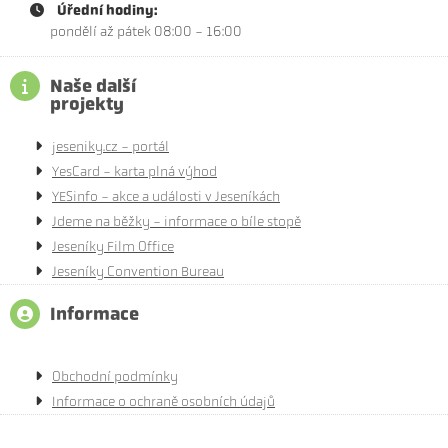
Úřední hodiny:
pondělí až pátek 08:00 - 16:00
Naše další
projekty
jeseniky.cz - portál
YesCard - karta plná výhod
YESinfo - akce a události v Jeseníkách
Jdeme na běžky - informace o bíle stopě
Jeseníky Film Office
Jeseníky Convention Bureau
Informace
Obchodní podmínky
Informace o ochraně osobních údajů