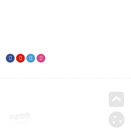
Facebook
Youtube
Twitter
Instagram
Go u
Účetní doklad k pobytu (faktura) | Voucher Jeseníky