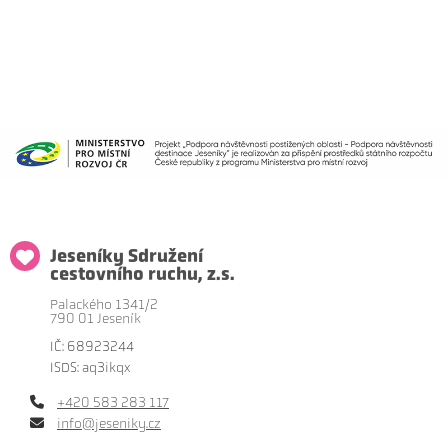
Jeseníky Sdružení
cestovního ruchu, z.s.
Palackého 1341/2
790 01 Jeseník
IČ: 68923244
ISDS: aq3ikqx
+420 583 283 117
info@jeseniky.cz