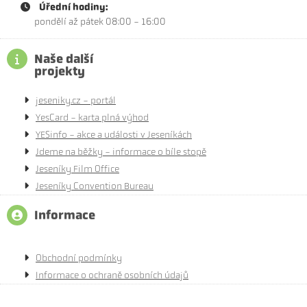
Úřední hodiny:
pondělí až pátek 08:00 - 16:00
Naše další
projekty
jeseniky.cz - portál
YesCard - karta plná výhod
YESinfo - akce a události v Jeseníkách
Jdeme na běžky - informace o bíle stopě
Jeseníky Film Office
Jeseníky Convention Bureau
Informace
Obchodní podmínky
Informace o ochraně osobních údajů