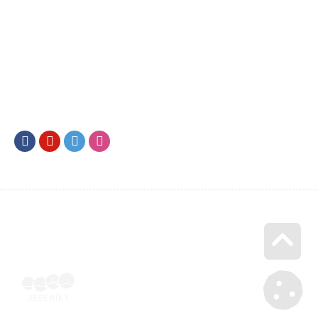
Facebook
Youtube
Twitter
Instagram
Go u
Účetní doklad k pobytu (faktura) | Voucher Jeseníky