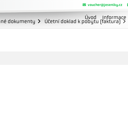
voucher@jeseniky.cz
Úvod
Informace
ané dokumenty
Účetní doklad k pobytu (faktura)