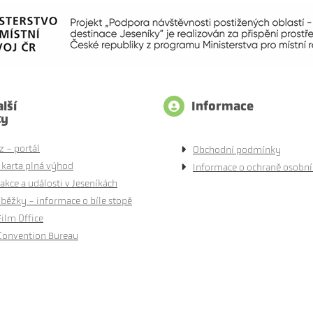
lší
Informace
ty
z - portál
Obchodní podmínky
 karta plná výhod
Informace o ochraně osobní
akce a události v Jeseníkách
běžky - informace o bíle stopě
Film Office
Convention Bureau