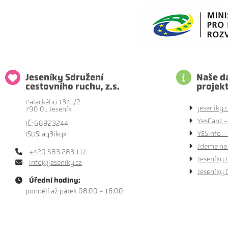
Jeseníky Sdružení
Naše da
cestovního ruchu, z.s.
projek
Palackého 1341/2
jeseniky.c
790 01 Jeseník
YesCard -
IČ: 68923244
YESinfo - 
ISDS: aq3ikqx
Jdeme na 
+420 583 283 117
Jeseníky 
info@jeseniky.cz
Jeseníky 
Úřední hodiny:
pondělí až pátek 08:00 - 16:00