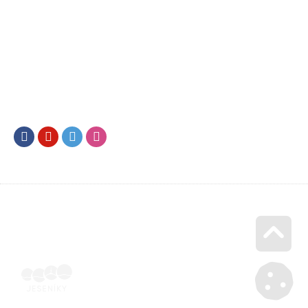
Facebook
Youtube
Twitter
Instagram
Go u
Účetní doklad k pobytu (faktura) | Voucher Jeseníky