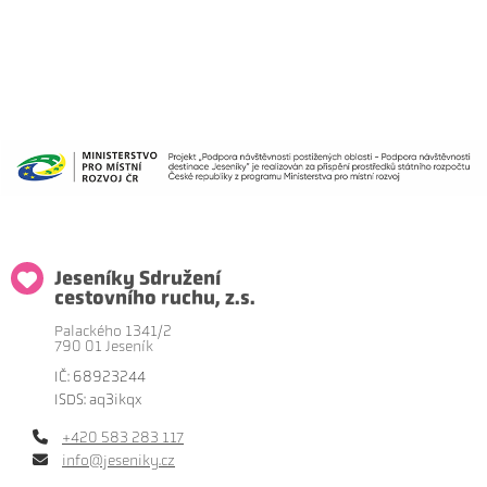
Jeseníky Sdružení
cestovního ruchu, z.s.
Palackého 1341/2
790 01 Jeseník
IČ: 68923244
ISDS: aq3ikqx
+420 583 283 117
info@jeseniky.cz