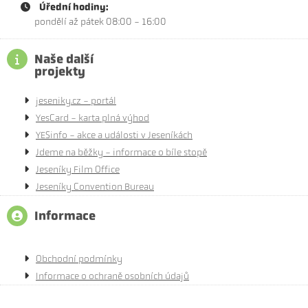
Úřední hodiny:
pondělí až pátek 08:00 - 16:00
Naše další
projekty
jeseniky.cz - portál
YesCard - karta plná výhod
YESinfo - akce a události v Jeseníkách
Jdeme na běžky - informace o bíle stopě
Jeseníky Film Office
Jeseníky Convention Bureau
Informace
Obchodní podmínky
Informace o ochraně osobních údajů