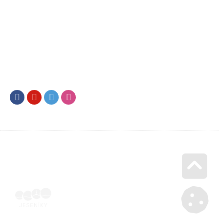
Facebook
Youtube
Twitter
Instagram
Go u
Účetní doklad k pobytu (faktura) | Voucher Jeseníky