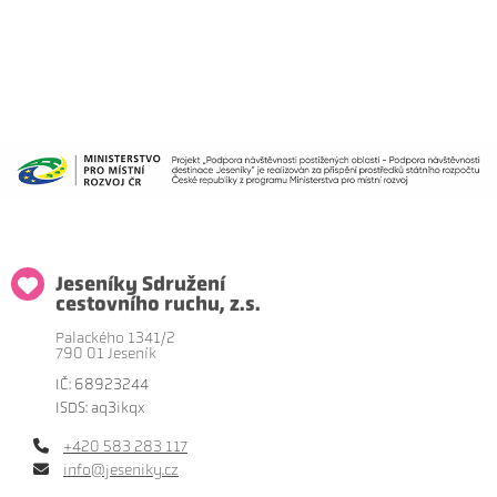
Jeseníky Sdružení
cestovního ruchu, z.s.
Palackého 1341/2
790 01 Jeseník
IČ: 68923244
ISDS: aq3ikqx
+420 583 283 117
info@jeseniky.cz