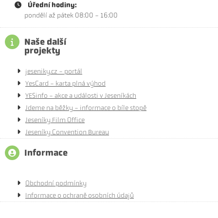
Úřední hodiny:
pondělí až pátek 08:00 - 16:00
Naše další
projekty
jeseniky.cz - portál
YesCard - karta plná výhod
YESinfo - akce a události v Jeseníkách
Jdeme na běžky - informace o bíle stopě
Jeseníky Film Office
Jeseníky Convention Bureau
Informace
Obchodní podmínky
Informace o ochraně osobních údajů