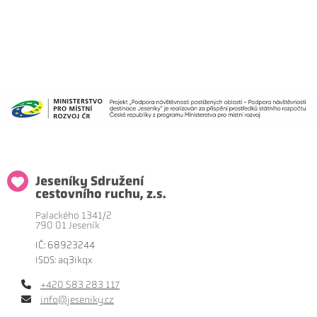
Jeseníky Sdružení
cestovního ruchu, z.s.
Palackého 1341/2
790 01 Jeseník
IČ: 68923244
ISDS: aq3ikqx
+420 583 283 117
info@jeseniky.cz