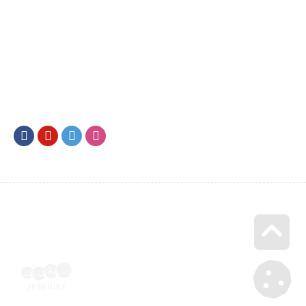
Facebook
Youtube
Twitter
Instagram
Go u
Účetní doklad k pobytu (faktura) | Voucher Jeseníky