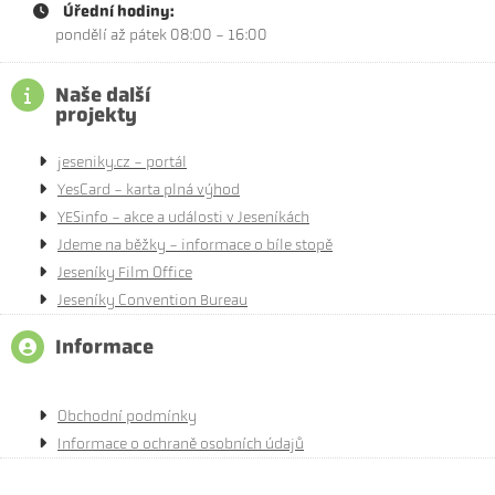
Úřední hodiny:
pondělí až pátek 08:00 - 16:00
Naše další
projekty
jeseniky.cz - portál
YesCard - karta plná výhod
YESinfo - akce a události v Jeseníkách
Jdeme na běžky - informace o bíle stopě
Jeseníky Film Office
Jeseníky Convention Bureau
Informace
Obchodní podmínky
Informace o ochraně osobních údajů