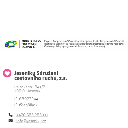
Jeseníky Sdružení
cestovního ruchu, z.s.
Palackého 1341/2
790 01 Jeseník
IČ: 68923244
ISDS: aq3ikqx
+420 583 283 117
info@jeseniky.cz