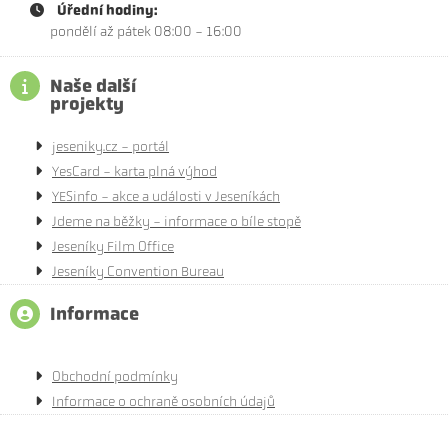
Úřední hodiny:
pondělí až pátek 08:00 - 16:00
Naše další
projekty
jeseniky.cz - portál
YesCard - karta plná výhod
YESinfo - akce a události v Jeseníkách
Jdeme na běžky - informace o bíle stopě
Jeseníky Film Office
Jeseníky Convention Bureau
Informace
Obchodní podmínky
Informace o ochraně osobních údajů