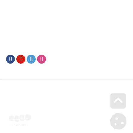
Facebook
Youtube
Twitter
Instagram
Go u
Účetní doklad k pobytu (faktura) | Voucher Jeseníky