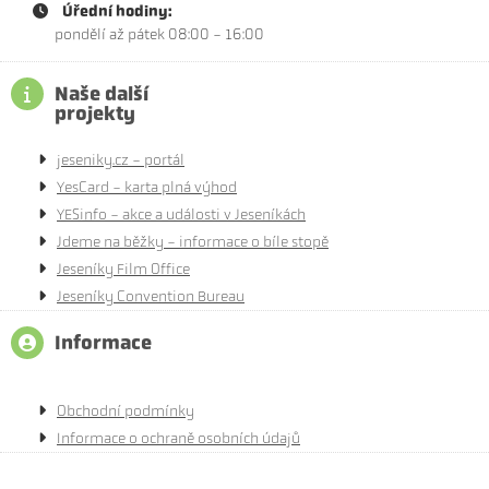
Úřední hodiny:
pondělí až pátek 08:00 - 16:00
Naše další
projekty
jeseniky.cz - portál
YesCard - karta plná výhod
YESinfo - akce a události v Jeseníkách
Jdeme na běžky - informace o bíle stopě
Jeseníky Film Office
Jeseníky Convention Bureau
Informace
Obchodní podmínky
Informace o ochraně osobních údajů