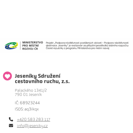
Jeseníky Sdružení
cestovního ruchu, z.s.
Palackého 1341/2
790 01 Jeseník
IČ: 68923244
ISDS: aq3ikqx
+420 583 283 117
info@jeseniky.cz