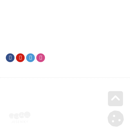
Facebook
Youtube
Twitter
Instagram
Go u
Účetní doklad k pobytu (faktura) | Voucher Jeseníky