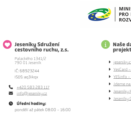
Jeseníky Sdružení
Naše da
cestovního ruchu, z.s.
projek
Palackého 1341/2
jeseniky.c
790 01 Jeseník
YesCard -
IČ: 68923244
YESinfo - 
ISDS: aq3ikqx
Jdeme na 
+420 583 283 117
Jeseníky 
info@jeseniky.cz
Jeseníky 
Úřední hodiny:
pondělí až pátek 08:00 - 16:00