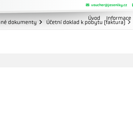
voucher@jeseniky.cz
Úvod
Informace
ané dokumenty
Účetní doklad k pobytu (faktura)