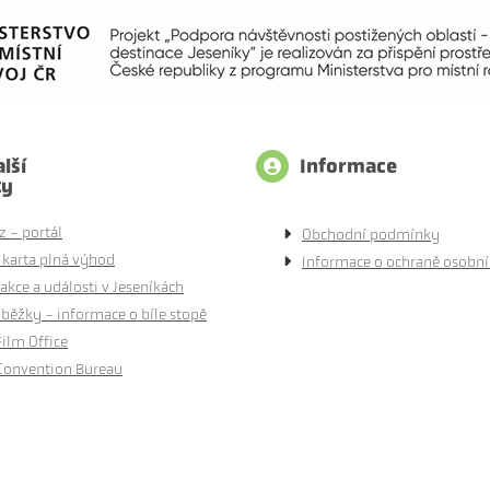
lší
Informace
ty
z - portál
Obchodní podmínky
 karta plná výhod
Informace o ochraně osobní
akce a události v Jeseníkách
běžky - informace o bíle stopě
Film Office
Convention Bureau