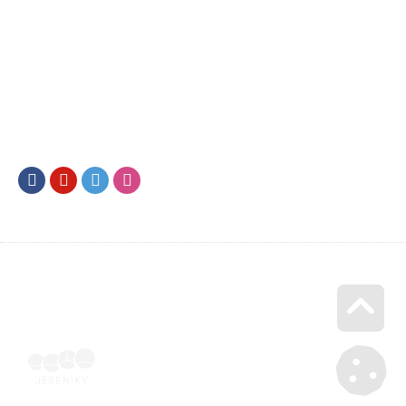
Facebook
Youtube
Twitter
Instagram
Go u
Účetní doklad k pobytu (faktura) | Voucher Jeseníky