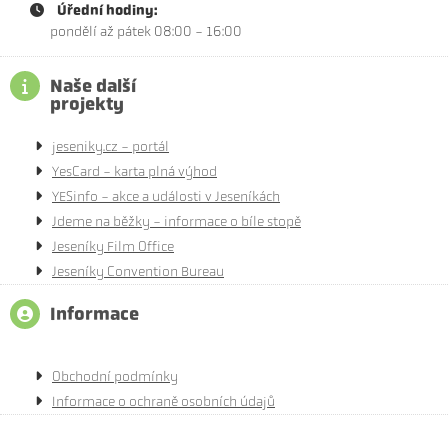
Úřední hodiny:
pondělí až pátek 08:00 - 16:00
Naše další
projekty
jeseniky.cz - portál
YesCard - karta plná výhod
YESinfo - akce a události v Jeseníkách
Jdeme na běžky - informace o bíle stopě
Jeseníky Film Office
Jeseníky Convention Bureau
Informace
Obchodní podmínky
Informace o ochraně osobních údajů