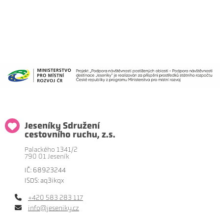
Jeseníky Sdružení
cestovního ruchu, z.s.
Palackého 1341/2
790 01 Jeseník
IČ: 68923244
ISDS: aq3ikqx
+420 583 283 117
info@jeseniky.cz