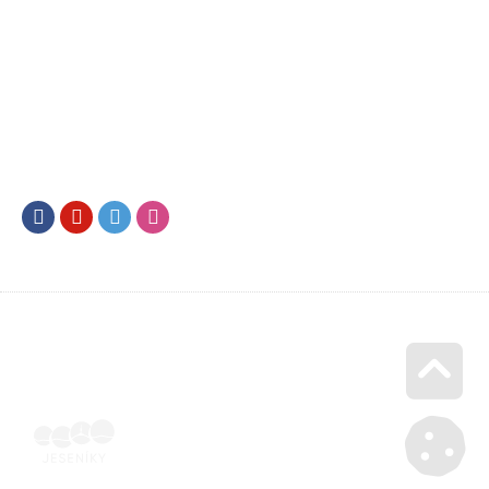
Facebook
Youtube
Twitter
Instagram
Go u
Účetní doklad k pobytu (faktura) | Voucher Jeseníky