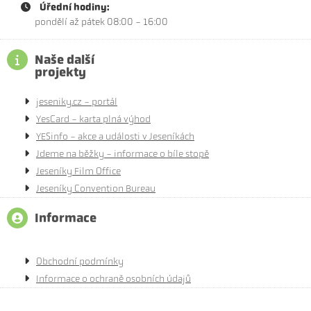
Úřední hodiny:
pondělí až pátek 08:00 - 16:00
Naše další
projekty
jeseniky.cz - portál
YesCard - karta plná výhod
YESinfo - akce a události v Jeseníkách
Jdeme na běžky - informace o bíle stopě
Jeseníky Film Office
Jeseníky Convention Bureau
Informace
Obchodní podmínky
Informace o ochraně osobních údajů