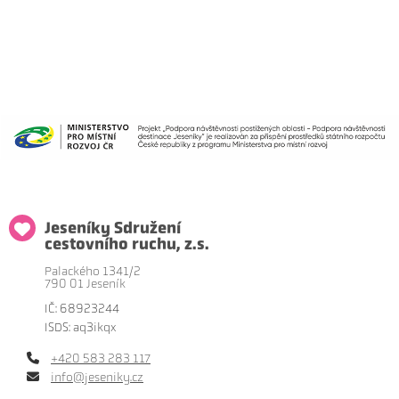
Jeseníky Sdružení
cestovního ruchu, z.s.
Palackého 1341/2
790 01 Jeseník
IČ: 68923244
ISDS: aq3ikqx
+420 583 283 117
info@jeseniky.cz