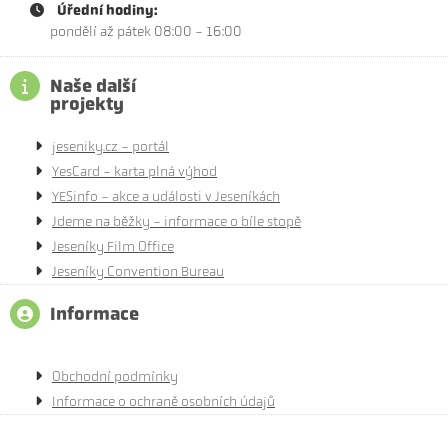
Úřední hodiny:
pondělí až pátek 08:00 - 16:00
Naše další
projekty
jeseniky.cz - portál
YesCard - karta plná výhod
YESinfo - akce a události v Jeseníkách
Jdeme na běžky - informace o bíle stopě
Jeseníky Film Office
Jeseníky Convention Bureau
Informace
Obchodní podmínky
Informace o ochraně osobních údajů