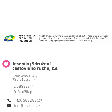
Jeseníky Sdružení
cestovního ruchu, z.s.
Palackého 1341/2
790 01 Jeseník
IČ: 68923244
ISDS: aq3ikqx
+420 583 283 117
info@jeseniky.cz