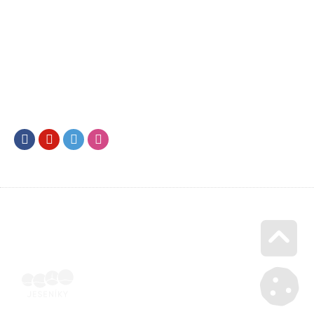
Facebook
Youtube
Twitter
Instagram
Go u
Účetní doklad k pobytu (faktura) | Voucher Jeseníky