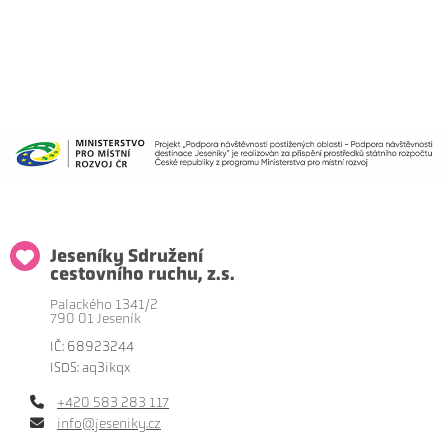
Jeseníky Sdružení
cestovního ruchu, z.s.
Palackého 1341/2
790 01 Jeseník
IČ: 68923244
ISDS: aq3ikqx
+420 583 283 117
info@jeseniky.cz