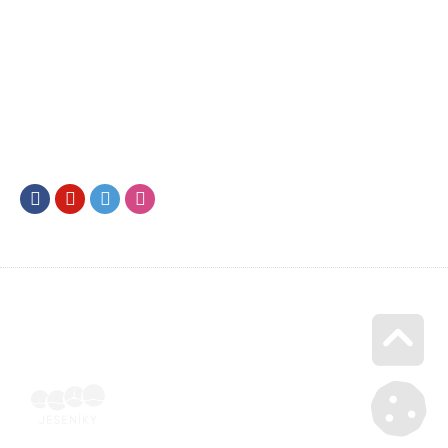
Facebook
Youtube
Twitter
Instagram
Go u
Účetní doklad k pobytu (faktura) | Voucher Jeseníky