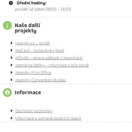
Úřední hodiny:
pondělí až pátek 08:00 - 16:00
Naše další
projekty
jeseniky.cz - portál
YesCard - karta plná výhod
YESinfo - akce a události v Jeseníkách
Jdeme na běžky - informace o bíle stopě
Jeseníky Film Office
Jeseníky Convention Bureau
Informace
Obchodní podmínky
Informace o ochraně osobních údajů