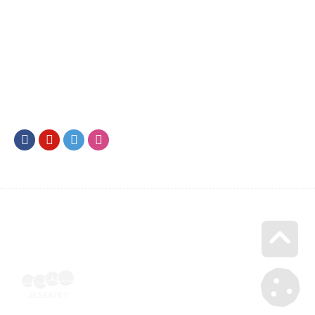
Facebook
Youtube
Twitter
Instagram
Go u
Účetní doklad k pobytu (faktura) | Voucher Jeseníky