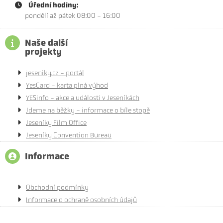
Úřední hodiny:
pondělí až pátek 08:00 - 16:00
Naše další
projekty
jeseniky.cz - portál
YesCard - karta plná výhod
YESinfo - akce a události v Jeseníkách
Jdeme na běžky - informace o bíle stopě
Jeseníky Film Office
Jeseníky Convention Bureau
Informace
Obchodní podmínky
Informace o ochraně osobních údajů