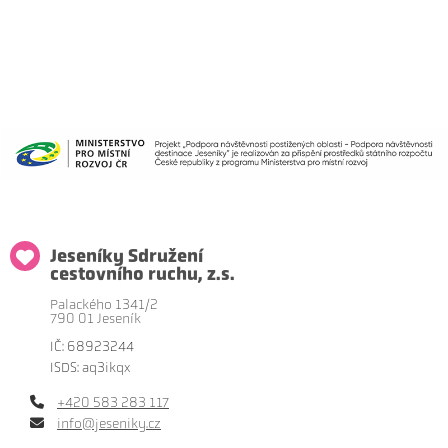
Jeseníky Sdružení
cestovního ruchu, z.s.
Palackého 1341/2
790 01 Jeseník
IČ: 68923244
ISDS: aq3ikqx
+420 583 283 117
info@jeseniky.cz