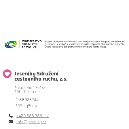
Jeseníky Sdružení
cestovního ruchu, z.s.
Palackého 1341/2
790 01 Jeseník
IČ: 68923244
ISDS: aq3ikqx
+420 583 283 117
info@jeseniky.cz