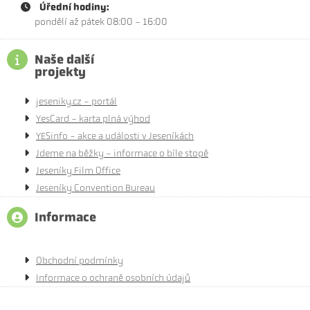
Úřední hodiny:
pondělí až pátek 08:00 - 16:00
Naše další
projekty
jeseniky.cz - portál
YesCard - karta plná výhod
YESinfo - akce a události v Jeseníkách
Jdeme na běžky - informace o bíle stopě
Jeseníky Film Office
Jeseníky Convention Bureau
Informace
Obchodní podmínky
Informace o ochraně osobních údajů