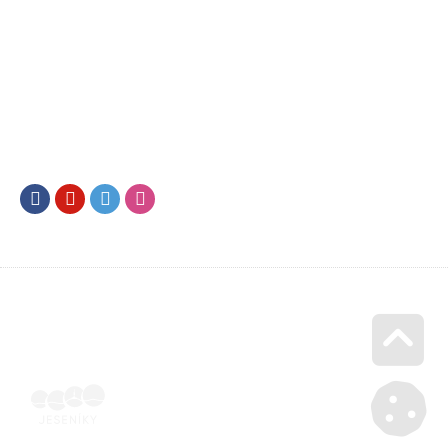
Facebook
Youtube
Twitter
Instagram
Go u
Účetní doklad k pobytu (faktura) | Voucher Jeseníky