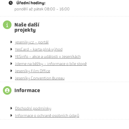
Úřední hodiny:
pondělí až pátek 08:00 - 16:00
Naše další
projekty
jeseniky.cz - portál
YesCard - karta plná výhod
YESinfo - akce a události v Jeseníkách
Jdeme na běžky - informace o bíle stopě
Jeseníky Film Office
Jeseníky Convention Bureau
Informace
Obchodní podmínky
Informace o ochraně osobních údajů