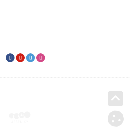
Facebook
Youtube
Twitter
Instagram
Go u
Účetní doklad k pobytu (faktura) | Voucher Jeseníky