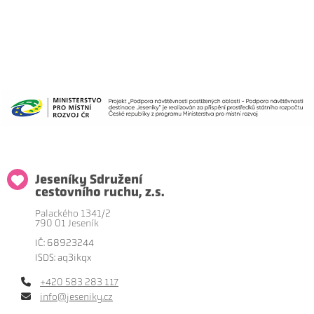
Jeseníky Sdružení
cestovního ruchu, z.s.
Palackého 1341/2
790 01 Jeseník
IČ: 68923244
ISDS: aq3ikqx
+420 583 283 117
info@jeseniky.cz