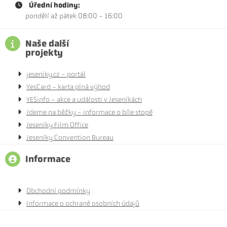
Úřední hodiny:
pondělí až pátek 08:00 - 16:00
Naše další
projekty
jeseniky.cz - portál
YesCard - karta plná výhod
YESinfo - akce a události v Jeseníkách
Jdeme na běžky - informace o bíle stopě
Jeseníky Film Office
Jeseníky Convention Bureau
Informace
Obchodní podmínky
Informace o ochraně osobních údajů