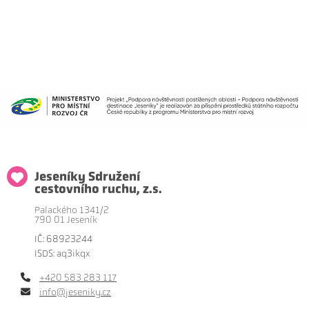
Jeseníky Sdružení
cestovního ruchu, z.s.
Palackého 1341/2
790 01 Jeseník
IČ: 68923244
ISDS: aq3ikqx
+420 583 283 117
info@jeseniky.cz