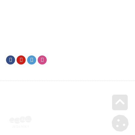
Facebook
Youtube
Twitter
Instagram
Go u
Účetní doklad k pobytu (faktura) | Voucher Jeseníky